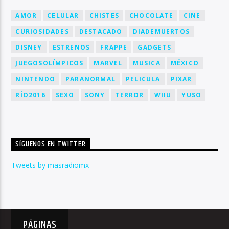
AMOR
CELULAR
CHISTES
CHOCOLATE
CINE
CURIOSIDADES
DESTACADO
DIADEMUERTOS
DISNEY
ESTRENOS
FRAPPE
GADGETS
JUEGOSOLÍMPICOS
MARVEL
MUSICA
MÉXICO
NINTENDO
PARANORMAL
PELICULA
PIXAR
RÍO2016
SEXO
SONY
TERROR
WIIU
YUSO
SÍGUENOS EN TWITTER
Tweets by masradiomx
PÁGINAS