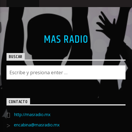
MAS RADIO
BUSCAR
CONTACTO
http://masradio.mx
encabina@masradio.mx