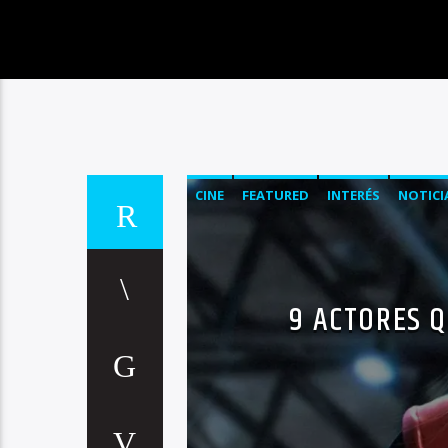
CINE
FEATURED
INTERÉS
NOTICI
9 ACTORES Q