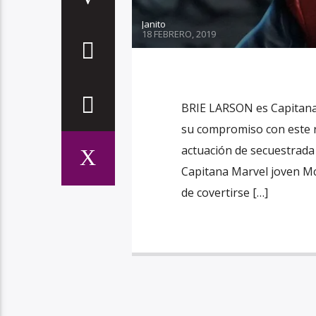
Janito
18 FEBRERO, 2019
BRIE LARSON es Capitana
su compromiso con este r
actuación de secuestrad
Capitana Marvel joven Mc
de covertirse […]