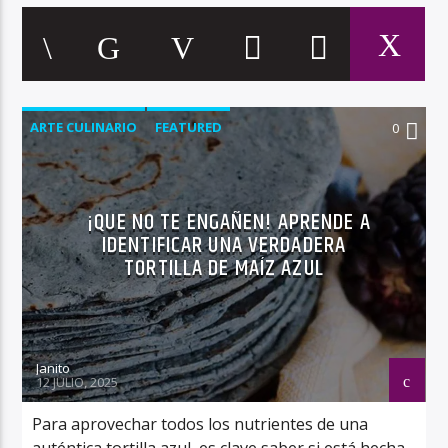
ARTE CULINARIO
FEATURED
0
¡QUE NO TE ENGAÑEN! APRENDE A
IDENTIFICAR UNA VERDADERA
TORTILLA DE MAÍZ AZUL
Janito
12 JULIO, 2025
Para aprovechar todos los nutrientes de una
auténtica tortilla azul, es clave saber si está hecha