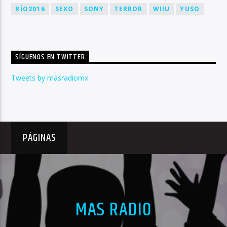
RÍO2016
SEXO
SONY
TERROR
WIIU
YUSO
SÍGUENOS EN TWITTER
Tweets by masradiomx
PÁGINAS
MAS RADIO