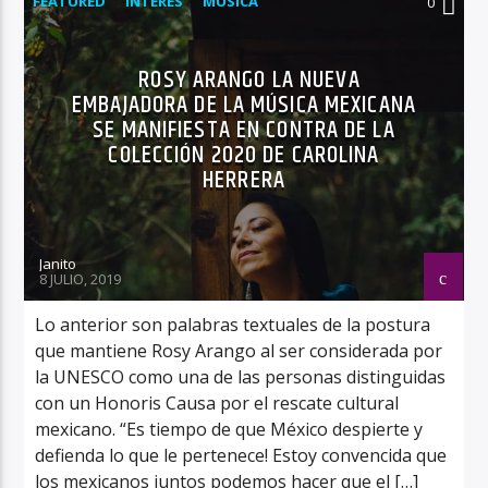
FEATURED
INTERÉS
MÚSICA
0
ROSY ARANGO LA NUEVA
EMBAJADORA DE LA MÚSICA MEXICANA
SE MANIFIESTA EN CONTRA DE LA
COLECCIÓN 2020 DE CAROLINA
HERRERA
Janito
8 JULIO, 2019
Lo anterior son palabras textuales de la postura
que mantiene Rosy Arango al ser considerada por
la UNESCO como una de las personas distinguidas
con un Honoris Causa por el rescate cultural
mexicano. “Es tiempo de que México despierte y
defienda lo que le pertenece! Estoy convencida que
los mexicanos juntos podemos hacer que el […]