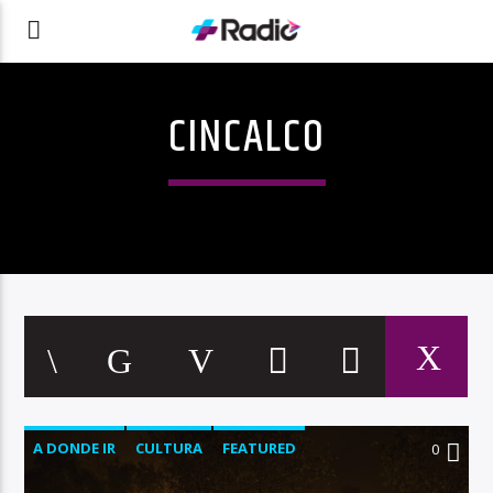
CINCALCO
A DONDE IR
CULTURA
FEATURED
0