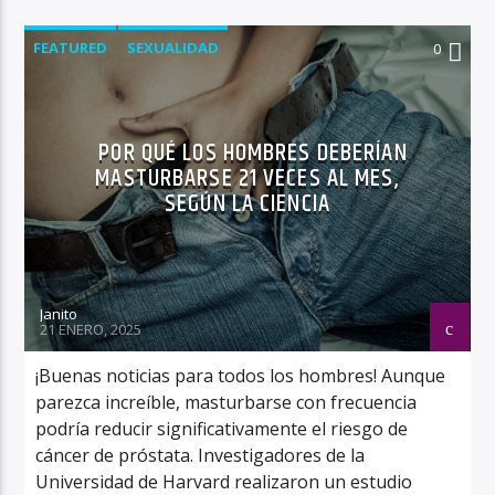
FEATURED
SEXUALIDAD
0
POR QUÉ LOS HOMBRES DEBERÍAN
MASTURBARSE 21 VECES AL MES,
SEGÚN LA CIENCIA
Janito
21 ENERO, 2025
¡Buenas noticias para todos los hombres! Aunque
parezca increíble, masturbarse con frecuencia
podría reducir significativamente el riesgo de
cáncer de próstata. Investigadores de la
Universidad de Harvard realizaron un estudio