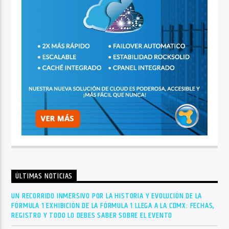
ÚLTIMAS NOTICIAS
UN RECORRIDO INMERSIVO POR LA HISTORIA Y EVOLUCIÓN DE LA
FÓRMULA 1 EXHIBICIÓN DE LA FÓRMULA 1 LLEGA A LA CDMX: FECHAS,
REGISTRO Y TODO LO DEBES SABER SOBRE EL EVENTO