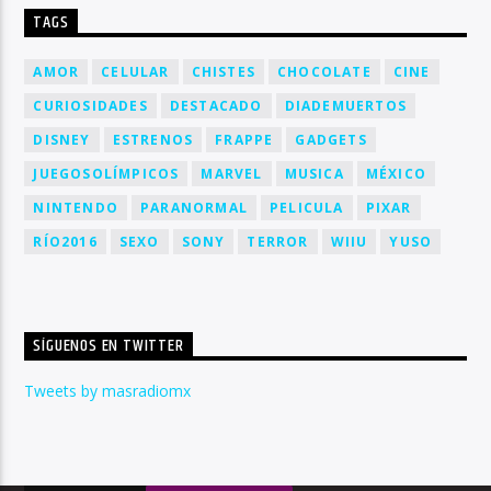
TAGS
AMOR
CELULAR
CHISTES
CHOCOLATE
CINE
CURIOSIDADES
DESTACADO
DIADEMUERTOS
DISNEY
ESTRENOS
FRAPPE
GADGETS
JUEGOSOLÍMPICOS
MARVEL
MUSICA
MÉXICO
NINTENDO
PARANORMAL
PELICULA
PIXAR
RÍO2016
SEXO
SONY
TERROR
WIIU
YUSO
SÍGUENOS EN TWITTER
Tweets by masradiomx