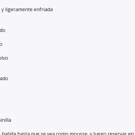
a y ligeramente enfriada
ndo
o
olvo
zado
nilla
 batida hasta que se vea como mousse, y luego reservar en 