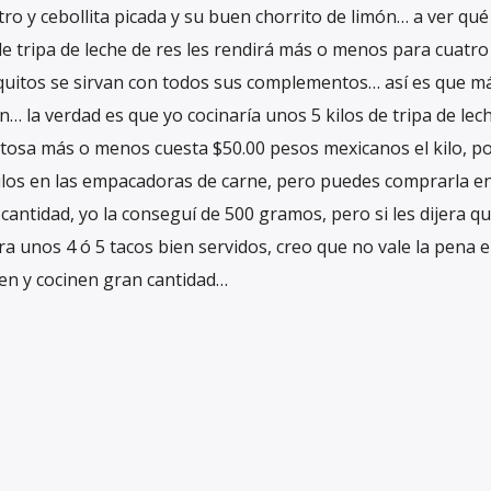
ntro y cebollita picada y su buen chorrito de limón… a ver qué
de tripa de leche de res les rendirá más o menos para cuatro
quitos se sirvan con todos sus complementos… así es que m
… la verdad es que yo cocinaría unos 5 kilos de tripa de lec
ostosa más o menos cuesta $50.00 pesos mexicanos el kilo, po
ilos en las empacadoras de carne, pero puedes comprarla e
ntidad, yo la conseguí de 500 gramos, pero si les dijera q
a unos 4 ó 5 tacos bien servidos, creo que no vale la pena e
en y cocinen gran cantidad…