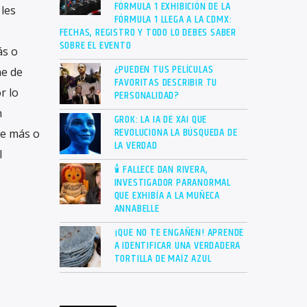
FÓRMULA 1 EXHIBICIÓN DE LA
 les
FÓRMULA 1 LLEGA A LA CDMX:
FECHAS, REGISTRO Y TODO LO DEBES SABER
SOBRE EL EVENTO
ás o
¿PUEDEN TUS PELÍCULAS
he de
FAVORITAS DESCRIBIR TU
r lo
PERSONALIDAD?
n
GROK: LA IA DE XAI QUE
REVOLUCIONA LA BÚSQUEDA DE
ue más o
LA VERDAD
l
🕯 FALLECE DAN RIVERA,
INVESTIGADOR PARANORMAL
QUE EXHIBÍA A LA MUÑECA
ANNABELLE
¡QUE NO TE ENGAÑEN! APRENDE
A IDENTIFICAR UNA VERDADERA
TORTILLA DE MAÍZ AZUL