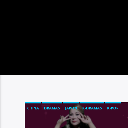
CHINA
DRAMAS
JAPON
K-DRAMAS
K-POP
KOREA