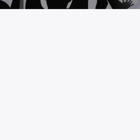
MAS RADIO
TO
NOSOTROS
Somos un medio de comunicació
//masradio.mx
más alta calidad en contenidos y
bina@masradio.mx
programación musical, generan
espacio para las mejores propu
musicales, artísticas y culturales.
Saber más