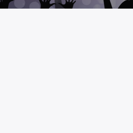
BUSCAR
CONTAC
http:
enca