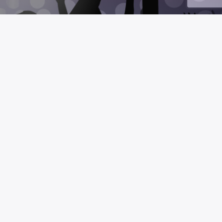
MAS RADIO
Nosotros
n con la
Publicidad
do un
Contacto
estas