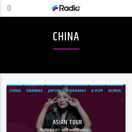
CHINA
CHINA
DRAMAS
JAPON
K-DRAMAS
K-POP
KOREA
ASIAN TOUR
Indie beats and world voices.