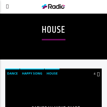
HOUSE
DANCE
HAPPY SONG
HOUSE
4
SUMMER CHART
TECH HOUSE