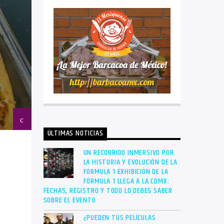
ÚLTIMAS NOTICIAS
UN RECORRIDO INMERSIVO POR
LA HISTORIA Y EVOLUCIÓN DE LA
FÓRMULA 1 EXHIBICIÓN DE LA
FÓRMULA 1 LLEGA A LA CDMX:
FECHAS, REGISTRO Y TODO LO DEBES SABER
SOBRE EL EVENTO
¿PUEDEN TUS PELÍCULAS