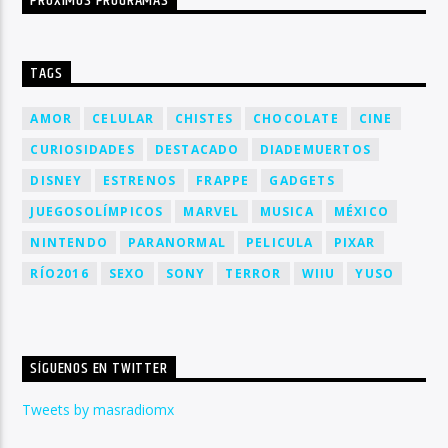
PRÓXIMOS PROGRAMAS
TAGS
AMOR
CELULAR
CHISTES
CHOCOLATE
CINE
CURIOSIDADES
DESTACADO
DIADEMUERTOS
DISNEY
ESTRENOS
FRAPPE
GADGETS
JUEGOSOLÍMPICOS
MARVEL
MUSICA
MÉXICO
NINTENDO
PARANORMAL
PELICULA
PIXAR
RÍO2016
SEXO
SONY
TERROR
WIIU
YUSO
SÍGUENOS EN TWITTER
Tweets by masradiomx