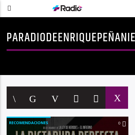
PARADIODEENRIQUEPEÑANI
RECOMENDACIONES
0