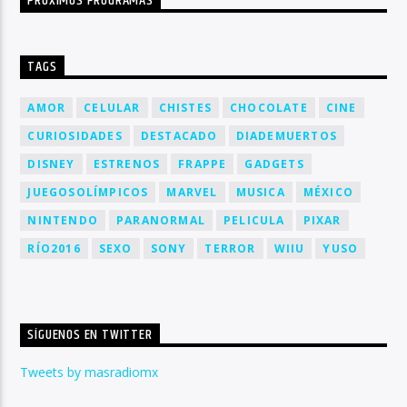
PRÓXIMOS PROGRAMAS
TAGS
AMOR
CELULAR
CHISTES
CHOCOLATE
CINE
CURIOSIDADES
DESTACADO
DIADEMUERTOS
DISNEY
ESTRENOS
FRAPPE
GADGETS
JUEGOSOLÍMPICOS
MARVEL
MUSICA
MÉXICO
NINTENDO
PARANORMAL
PELICULA
PIXAR
RÍO2016
SEXO
SONY
TERROR
WIIU
YUSO
SÍGUENOS EN TWITTER
Tweets by masradiomx