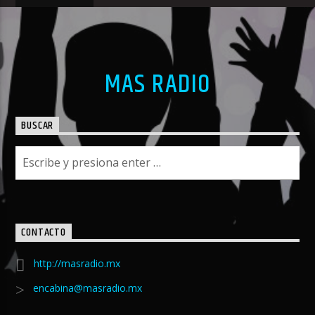
MAS RADIO
BUSCAR
CONTACTO
http://masradio.mx
encabina@masradio.mx