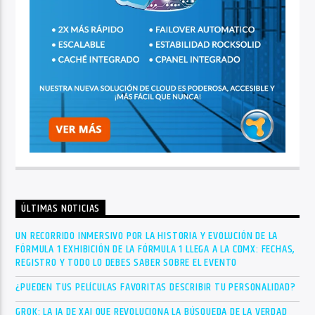
ÚLTIMAS NOTICIAS
UN RECORRIDO INMERSIVO POR LA HISTORIA Y EVOLUCIÓN DE LA
FÓRMULA 1 EXHIBICIÓN DE LA FÓRMULA 1 LLEGA A LA CDMX: FECHAS,
REGISTRO Y TODO LO DEBES SABER SOBRE EL EVENTO
¿PUEDEN TUS PELÍCULAS FAVORITAS DESCRIBIR TU PERSONALIDAD?
GROK: LA IA DE XAI QUE REVOLUCIONA LA BÚSQUEDA DE LA VERDAD