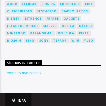
AMOR
CELULAR
CHISTES
CHOCOLATE
CINE
CURIOSIDADES
DESTACADO
DIADEMUERTOS
DISNEY
ESTRENOS
FRAPPE
GADGETS
JUEGOSOLÍMPICOS
MARVEL
MUSICA
MÉXICO
NINTENDO
PARANORMAL
PELICULA
PIXAR
RÍO2016
SEXO
SONY
TERROR
WIIU
YUSO
SÍGUENOS EN TWITTER
Tweets by masradiomx
PÁGINAS