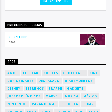
INFO AND EPISODES
PRÓXIMOS PROGRAMAS
ASIAN TOUR
6:00
pm
TAGS
AMOR
CELULAR
CHISTES
CHOCOLATE
CINE
CURIOSIDADES
DESTACADO
DIADEMUERTOS
DISNEY
ESTRENOS
FRAPPE
GADGETS
JUEGOSOLÍMPICOS
MARVEL
MUSICA
MÉXICO
NINTENDO
PARANORMAL
PELICULA
PIXAR
RÍO2016
SEXO
SONY
TERROR
WIIU
YUSO