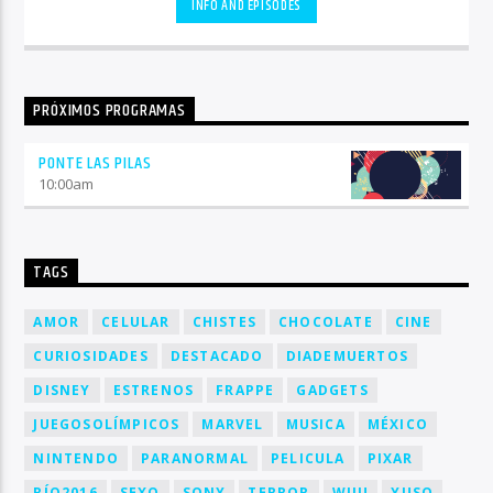
INFO AND EPISODES
PRÓXIMOS PROGRAMAS
PONTE LAS PILAS
10:00
am
TAGS
AMOR
CELULAR
CHISTES
CHOCOLATE
CINE
CURIOSIDADES
DESTACADO
DIADEMUERTOS
DISNEY
ESTRENOS
FRAPPE
GADGETS
JUEGOSOLÍMPICOS
MARVEL
MUSICA
MÉXICO
NINTENDO
PARANORMAL
PELICULA
PIXAR
RÍO2016
SEXO
SONY
TERROR
WIIU
YUSO