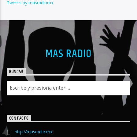
Tweets by masradiomx
MAS RADIO
BUSCAR
CONTACTO
http://masradio.mx