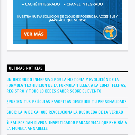
ÚLTIMAS NOTICIAS
UN RECORRIDO INMERSIVO POR LA HISTORIA Y EVOLUCIÓN DE LA
FÓRMULA 1 EXHIBICIÓN DE LA FÓRMULA 1 LLEGA A LA CDMX: FECHAS,
REGISTRO Y TODO LO DEBES SABER SOBRE EL EVENTO
¿PUEDEN TUS PELÍCULAS FAVORITAS DESCRIBIR TU PERSONALIDAD?
GROK: LA IA DE XAI QUE REVOLUCIONA LA BÚSQUEDA DE LA VERDAD
🕯 FALLECE DAN RIVERA, INVESTIGADOR PARANORMAL QUE EXHIBÍA A
LA MUÑECA ANNABELLE