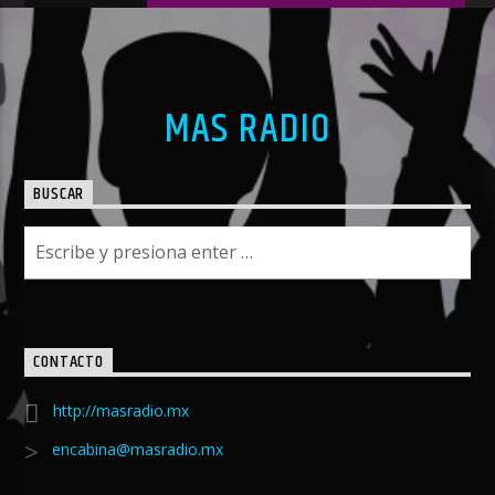
MAS RADIO
BUSCAR
CONTACTO
http://masradio.mx
encabina@masradio.mx