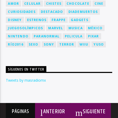
AMOR
CELULAR
CHISTES
CHOCOLATE
CINE
CURIOSIDADES
DESTACADO
DIADEMUERTOS
DISNEY
ESTRENOS
FRAPPE
GADGETS
JUEGOSOLÍMPICOS
MARVEL
MUSICA
MÉXICO
NINTENDO
PARANORMAL
PELICULA
PIXAR
RÍO2016
SEXO
SONY
TERROR
WIIU
YUSO
SÍGUENOS EN TWITTER
Tweets by masradiomx
ANTERIOR
SIGUIENTE
PÁGINAS