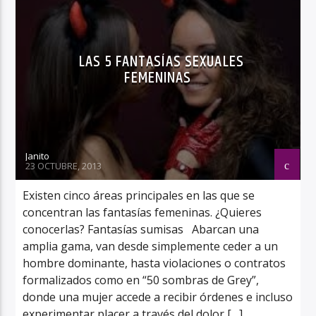
LAS 5 FANTASÍAS SEXUALES
FEMENINAS
Janito
23 OCTUBRE, 2013
Existen cinco áreas principales en las que se
concentran las fantasías femeninas. ¿Quieres
conocerlas? Fantasías sumisas Abarcan una
amplia gama, van desde simplemente ceder a un
hombre dominante, hasta violaciones o contratos
formalizados como en “50 sombras de Grey”,
donde una mujer accede a recibir órdenes e incluso
experimentar placer a través del dolor […]