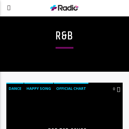
R&B
DANCE
HAPPY SONG
OFFICIAL CHART
0
R&B