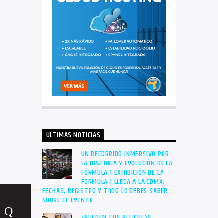
ÚLTIMAS NOTICIAS
UN RECORRIDO INMERSIVO POR
LA HISTORIA Y EVOLUCIÓN DE LA
FÓRMULA 1 EXHIBICIÓN DE LA
FÓRMULA 1 LLEGA A LA CDMX:
FECHAS, REGISTRO Y TODO LO DEBES SABER
SOBRE EL EVENTO
¿PUEDEN TUS PELÍCULAS