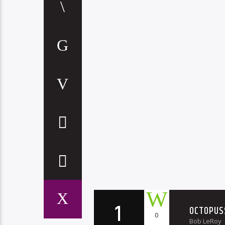
1
OCTOPUS
0
Bob LeRoy