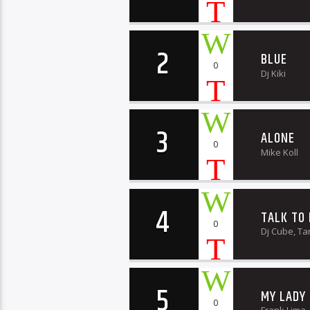
2
BLUE
0
Dj Kiki
3
ALONE
0
Mike Koll
4
TALK TO
0
Dj Cube, Ta
5
MY LADY
0